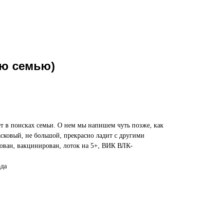
ою семью)
ет в поисках семьи. О нем мы напишем чуть позже, как
асковый, не большой, прекрасно ладит с другими
ован, вакцинирован, лоток на 5+, ВИК ВЛК-
ода